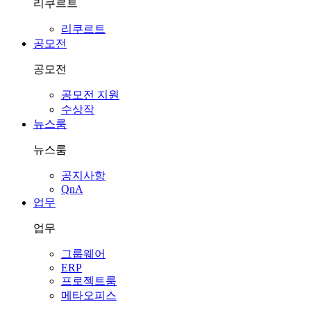
리쿠르트
리쿠르트
공모전
공모전
공모전 지원
수상작
뉴스룸
뉴스룸
공지사항
QnA
업무
업무
그룹웨어
ERP
프로젝트룸
메타오피스