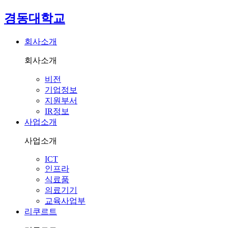
경동대학교
회사소개
회사소개
비전
기업정보
지원부서
IR정보
사업소개
사업소개
ICT
인프라
식료품
의료기기
교육사업부
리쿠르트