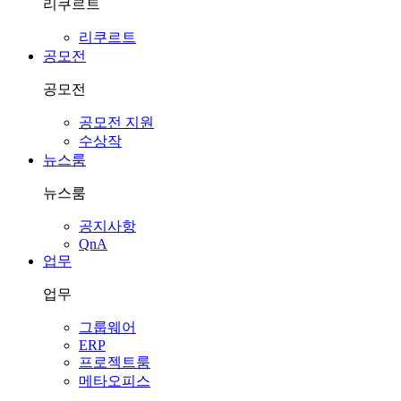
리쿠르트
리쿠르트
공모전
공모전
공모전 지원
수상작
뉴스룸
뉴스룸
공지사항
QnA
업무
업무
그룹웨어
ERP
프로젝트룸
메타오피스