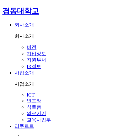
경동대학교
회사소개
회사소개
비전
기업정보
지원부서
IR정보
사업소개
사업소개
ICT
인프라
식료품
의료기기
교육사업부
리쿠르트