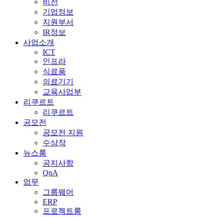
비전
기업정보
지원부서
IR정보
사업소개
ICT
인프라
식료품
의료기기
교육사업부
리쿠르트
리쿠르트
공모전
공모전 지원
수상작
뉴스룸
공지사항
QnA
업무
그룹웨어
ERP
프로젝트룸