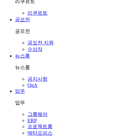
리쿠르트
리쿠르트
공모전
공모전
공모전 지원
수상작
뉴스룸
뉴스룸
공지사항
QnA
업무
업무
그룹웨어
ERP
프로젝트룸
메타오피스