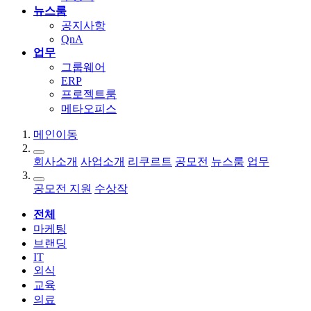
뉴스룸
공지사항
QnA
업무
그룹웨어
ERP
프로젝트룸
메타오피스
메인이동
회사소개
사업소개
리쿠르트
공모전
뉴스룸
업무
공모전 지원
수상작
전체
마케팅
브랜딩
IT
외식
교육
의료