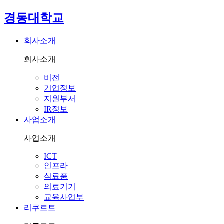
경동대학교
회사소개
회사소개
비전
기업정보
지원부서
IR정보
사업소개
사업소개
ICT
인프라
식료품
의료기기
교육사업부
리쿠르트